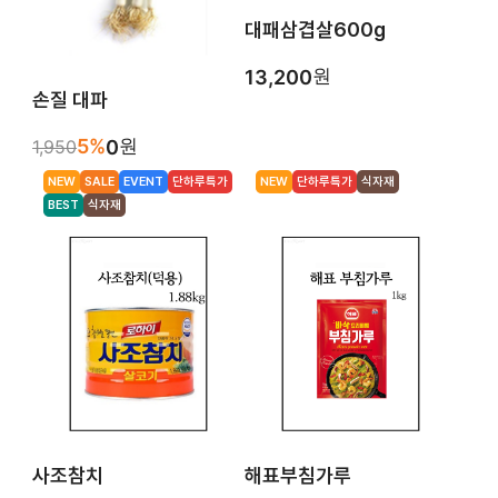
대패삼겹살600g
원
13,200
손질 대파
5%
원
1,950
0
NEW
SALE
EVENT
단하루특가
NEW
단하루특가
식자재
BEST
식자재
사조참치
해표부침가루