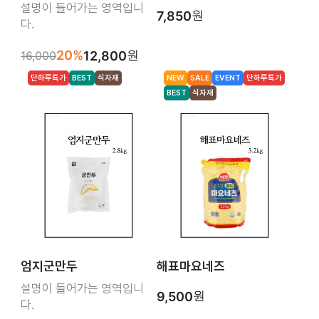
설명이 들어가는 영역입니
원
7,850
다.
20%
원
16,000
12,800
단하루특가
BEST
식자재
NEW
SALE
EVENT
단하루특가
BEST
식자재
엄지군만두
해표마요네즈
설명이 들어가는 영역입니
원
9,500
다.