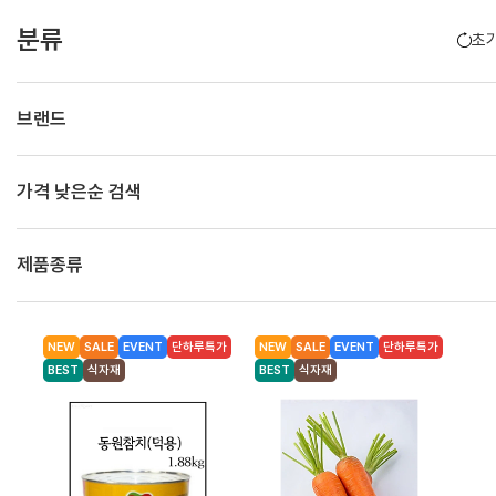
제과류
분류
초
봉지과자
비스킷
양산빵
시리얼
안주류
음료류
브랜드
생수
탄산음료/탄산수
커피
차/ 과즙음료
기능음료
두유
음료선물세트
냉장식품
가격 낮은순 검색
우유/멸균우유/치즈
두부/콩나물
어묵/맛살
김치/단무지/절임반찬류
냉장면/떡
육가공 식품
냉동식품
제품종류
냉동 만두
냉동 인스턴트 간편식
냉동 반찬류
식자재 전용
NEW
SALE
EVENT
단하루특가
NEW
SALE
EVENT
단하루특가
식자재조미료
식자재 면
식자재 음료
BEST
식자재
BEST
식자재