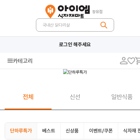
장유점
로그인 해주세요
카테고리
일반식품
통조림류
기호식품
즉석식품
밀가루 분말류
전체
신선
일반식품
조미료류
유지류
장류
소스류
설탕 감미료
면류
단하루특가
베스트
신상품
이벤트/쿠폰
식자재 
봉지라면
라면
파스타면/생면