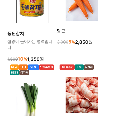
당근
동원참치
설명이 들어가는 영역입니
5%
원
3,000
2,850
다.
10%
원
1,500
1,350
NEW
SALE
EVENT
단하루특가
단하루특가
BEST
식자재
BEST
식자재