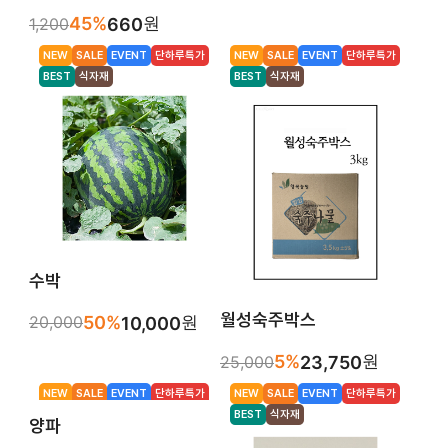
45%
원
1,200
660
NEW
SALE
EVENT
단하루특가
NEW
SALE
EVENT
단하루특가
BEST
식자재
BEST
식자재
수박
월성숙주박스
50%
원
20,000
10,000
5%
원
25,000
23,750
NEW
SALE
EVENT
단하루특가
NEW
SALE
EVENT
단하루특가
BEST
BEST
식자재
양파