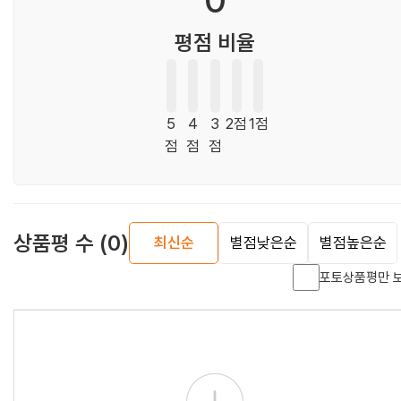
0
평점 비율
5
4
3
2점
1점
점
점
점
상품평 수
(0)
최신순
별점낮은순
별점높은순
포토상품평만 