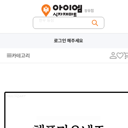
장유점
계란 한판
로그인 해주세요
카테고리
일반식품
통조림류
기호식품
즉석식품
밀가루 분말류
조미료류
유지류
장류
소스류
설탕 감미료
면류
봉지라면
라면
파스타면/생면