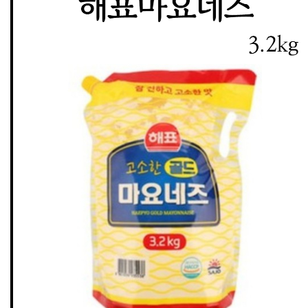
제과류
봉지과자
비스킷
양산빵
시리얼
안주류
음료류
생수
탄산음료/탄산수
커피
차/ 과즙음료
기능음료
두유
음료선물세트
냉장식품
우유/멸균우유/치즈
두부/콩나물
어묵/맛살
김치/단무지/절임반찬류
냉장면/떡
육가공 식품
냉동식품
냉동 만두
냉동 인스턴트 간편식
냉동 반찬류
식자재 전용
식자재조미료
식자재 면
식자재 음료