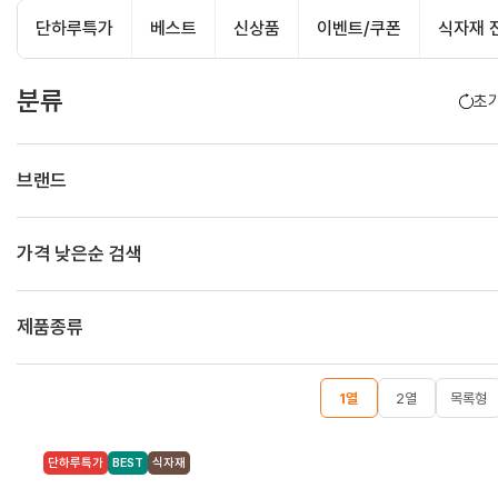
제과류
단하루특가
베스트
신상품
이벤트/쿠폰
식자재 
봉지과자
비스킷
양산빵
시리얼
안주류
음료류
분류
초
생수
탄산음료/탄산수
커피
차/ 과즙음료
기능음료
두유
음료선물세트
냉장식품
브랜드
우유/멸균우유/치즈
두부/콩나물
어묵/맛살
김치/단무지/절임반찬류
냉장면/떡
육가공 식품
냉동식품
가격 낮은순 검색
냉동 만두
냉동 인스턴트 간편식
냉동 반찬류
식자재 전용
제품종류
식자재조미료
식자재 면
식자재 음료
1열
2열
목록형
단하루특가
BEST
식자재