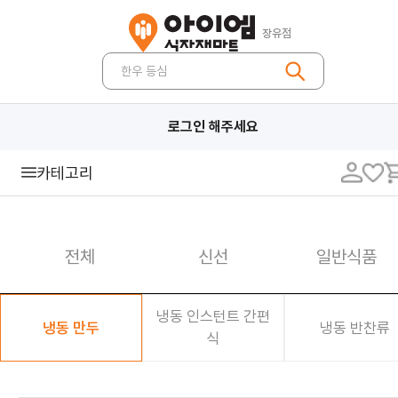
장유점
한우 등심
로그인 해주세요
카테고리
일반식품
전체
신선
일반식품
통조림류
기호식품
즉석식품
밀가루 분말류
조미료류
냉동 인스턴트 간편
유지류
장류
소스류
설탕 감미료
냉동 만두
냉동 반찬류
식
면류
봉지라면
라면
파스타면/생면