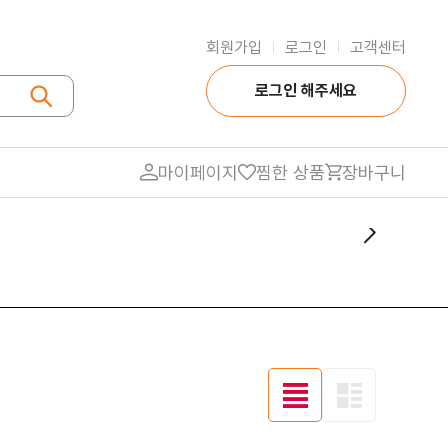
회원가입
로그인
고객센터
|
|
로그인 해주세요
마이페이지
찜한 상품
장바구니
품
냉동식품
식자재 전용
우유/치즈
냉동 만두
식자재조미료
물
냉동 인스턴트 간편식
식자재 면
냉동 반찬류
식자재 음료
지/절임반찬류