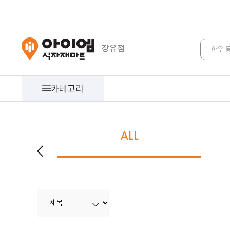
장유점
한우 
카테고리
일반식품
조미료류
면류
ALL
통조림류
유지류
봉지라면
기호식품
장류
라면
즉석식품
소스류
파스타면/생면
밀가루 분말류
설탕 감미료