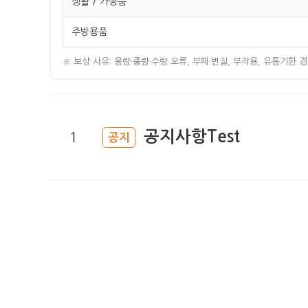
생활 / 가공품
주방용품
※ 보상 사유: 용량·중량·수량 오류, 부패·변질, 부작용, 유통기한
공
지
사
항
T
e
s
t
1
공지