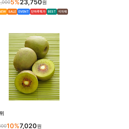
5%
23,750
,000
원
NEW
SALE
EVENT
단하루특가
BEST
식자재
위
10%
7,020
800
원