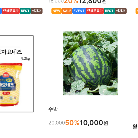
20%
12,800
16,000
원
T
단하루특가
BEST
식자재
NEW
SALE
EVENT
단하루특가
BEST
식자재
수박
50%
10,000
20,000
원
월