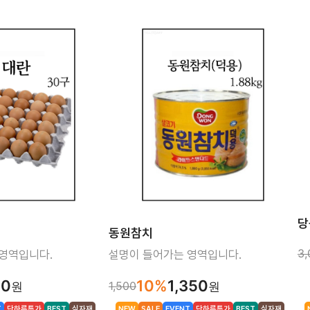
안주류
기능음료
냉장면/떡
두유
육가공 식
음료선물세트
당
동원참치
3,
영역입니다.
설명이 들어가는 영역입니다.
00
10%
1,350
1,500
원
원
T
단하루특가
BEST
식자재
NEW
SALE
EVENT
단하루특가
BEST
식자재