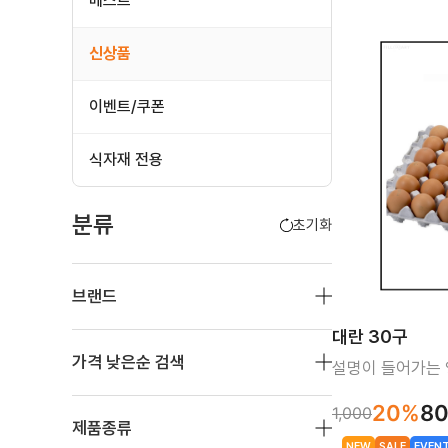
베스트
신상품
이벤트/쿠폰
식자재 전용
분류
초기화
브랜드
대란 30구
가격 낮은순 검색
설명이 들어가는 
20%
8
1,000
제품종류
NEW
SALE
EVEN