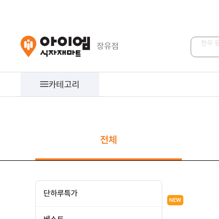
장유점
계란 
카테고리
일반식품
조미료류
면류
전체
통조림류
유지류
봉지라면
기호식품
장류
라면
단하루특가
즉석식품
소스류
파스타면/생면
NEW
밀가루 분말류
설탕 감미료