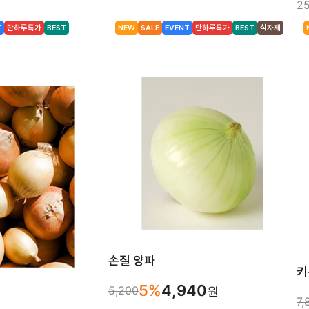
25
T
단하루특가
BEST
NEW
SALE
EVENT
단하루특가
BEST
식자재
손질 양파
키
5%
4,940
5,200
원
7,