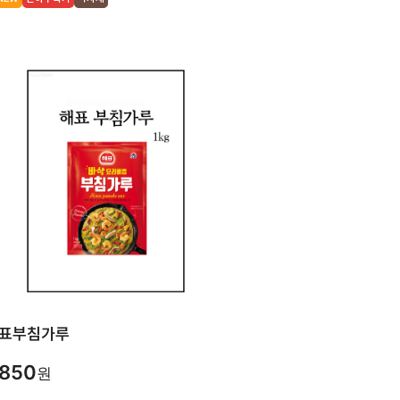
표부침가루
,850
원