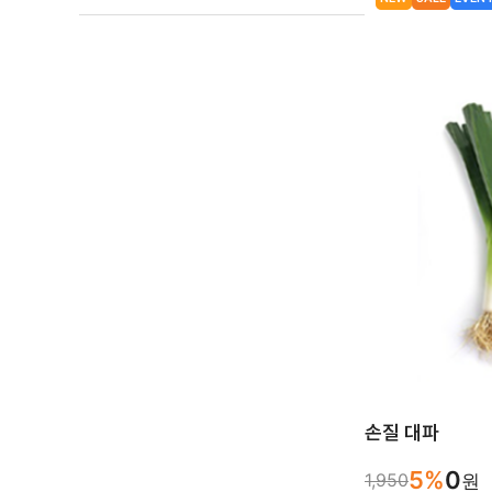
손질 대파
5%
0
1,950
원