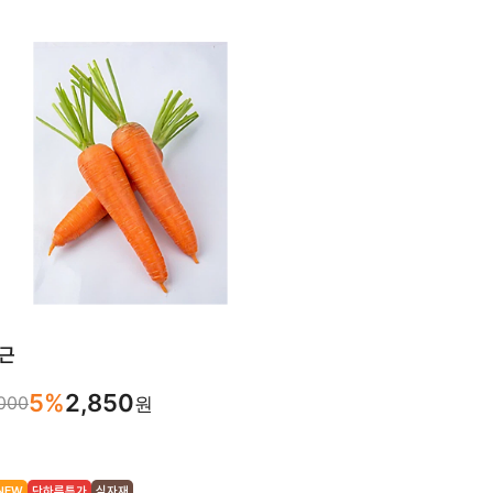
품
근
5%
2,850
000
원
NEW
단하루특가
식자재