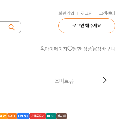
회원가입
로그인
고객센터
|
|
로그인 해주세요
마이페이지
찜한 상품
장바구니
품
냉동식품
식자재 전용
조미료류
우유/치즈
냉동 만두
식자재조미료
물
냉동 인스턴트 간편식
식자재 면
냉동 반찬류
식자재 음료
NEW
SALE
EVENT
단하루특가
BEST
식자재
지/절임반찬류