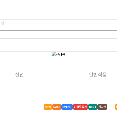
한판
제과류
음료류
냉장식
신선
일반식품
봉지과자
생수
우유/멸균
비스킷
탄산음료/탄산수
두부/콩나
양산빵
커피
어묵/맛살
NEW
SALE
EVENT
단하루특가
BEST
식자재
시리얼
차/ 과즙음료
김치/단무