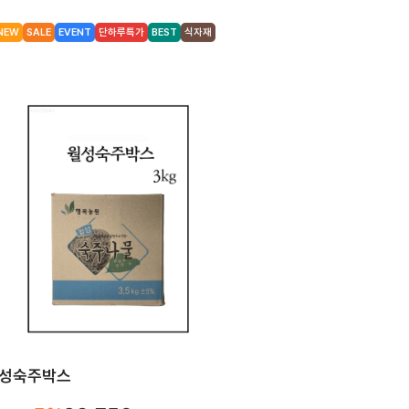
NEW
SALE
EVENT
단하루특가
BEST
식자재
성숙주박스