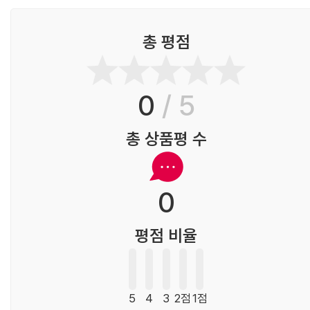
총 평점
0
/ 5
총 상품평 수
0
평점 비율
5
4
3
2점
1점