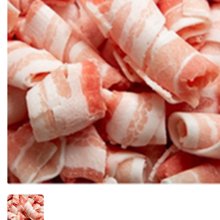
제과류
봉지과자
비스킷
양산빵
시리얼
안주류
음료류
생수
탄산음료/탄산수
커피
차/ 과즙음료
기능음료
두유
음료선물세트
냉장식품
우유/멸균우유/치즈
두부/콩나물
어묵/맛살
김치/단무지/절임반찬류
냉장면/떡
육가공 식품
냉동식품
냉동 만두
냉동 인스턴트 간편식
냉동 반찬류
식자재 전용
식자재조미료
식자재 면
식자재 음료