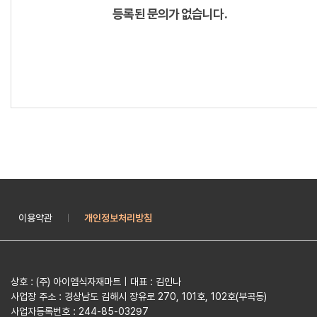
등록된 문의가 없습니다.
이용약관
개인정보처리방침
|
상호 : (주) 아이엠식자재마트 | 대표 : 김인나
사업장 주소 : 경상남도 김해시 장유로 270, 101호, 102호(부곡동)
사업자등록번호 : 244-85-03297