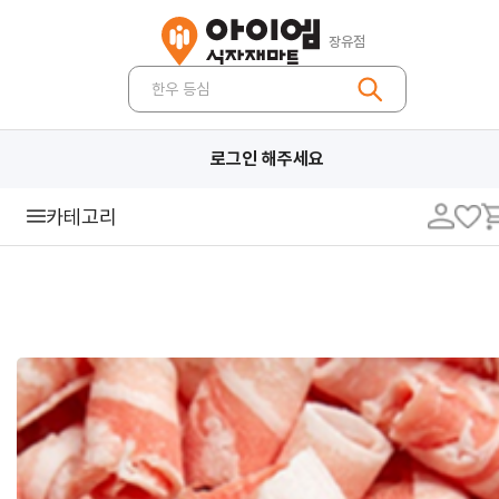
장유점
한우 등심
로그인 해주세요
카테고리
일반식품
통조림류
기호식품
즉석식품
밀가루 분말류
조미료류
유지류
장류
소스류
설탕 감미료
면류
봉지라면
라면
파스타면/생면